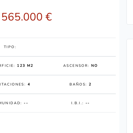
 565.000 €
TIPO:
RFICIE:
123 M2
ASCENSOR:
NO
ITACIONES:
4
BAÑOS:
2
MUNIDAD:
--
I.B.I.:
--